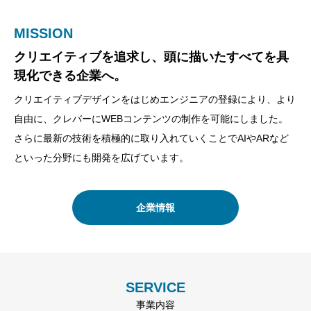
MISSION
VISION
VALUE
クリエイティブを追求し、頭に描いたすべてを具
”少し先の未来を手元に”をテーマに、Meliusは取
WEBコンテンツを低価格に。さらにクオリティを
現化できる企業へ。
り組んでいます。
あげて。
クリエイティブデザインをはじめエンジニアの登録により、より
もう少し先だと思っていた未来の技術やできなかったことを自分
他社にできない価格で。さらにコンテンツ内容を上げていけるよ
自由に、クレバーにWEBコンテンツの制作を可能にしました。
たちで作り出すことを我々はVISIONとしています。
う企業として努力をし続けます。
さらに最新の技術を積極的に取り入れていくことでAIやARなど
といった分野にも開発を広げています。
提携先企業
企業理念
企業情報
SERVICE
事業内容