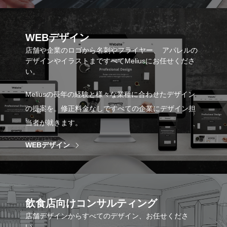
WEBデザイン
店舗や企業のロゴから名刺やフライヤー、 アパレルの
デザインやイラストまですべてMeliusにお任せくださ
い。
Meliusの長年の経験と様々な業種に合わせたデザイン
の提案を。修正料金なしですべての企業にデザイン担
当者が就きます。
WEBデザイン
飲食店向けコンサルティング
店舗デザインからすべてのデザイン、お任せくださ
い。