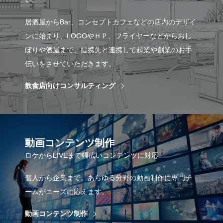
居酒屋からBar、コンセプトカフェなどの店内のデザイ
ンに始まり、LOGOやＨＰ、フライヤーなどからおし
ぼりや酒屋まで、提携先と連携して起業や創業のお手
伝いをさせていただきます。
飲食店向けコンサルティング
動画コンテンツ制作
ロケからLIVEまで幅広いコンテンツに対応
個人から企業まで。あらゆる分野の動画制作に専門チ
ームがニーズに応えます。
動画コンテンツ制作