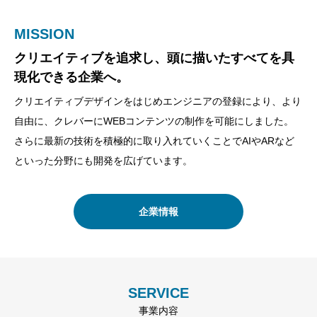
MISSION
VISION
VALUE
クリエイティブを追求し、頭に描いたすべてを具
”少し先の未来を手元に”をテーマに、Meliusは取
WEBコンテンツを低価格に。さらにクオリティを
現化できる企業へ。
り組んでいます。
あげて。
クリエイティブデザインをはじめエンジニアの登録により、より
もう少し先だと思っていた未来の技術やできなかったことを自分
他社にできない価格で。さらにコンテンツ内容を上げていけるよ
自由に、クレバーにWEBコンテンツの制作を可能にしました。
たちで作り出すことを我々はVISIONとしています。
う企業として努力をし続けます。
さらに最新の技術を積極的に取り入れていくことでAIやARなど
といった分野にも開発を広げています。
提携先企業
企業理念
企業情報
SERVICE
事業内容