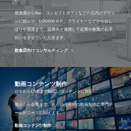
居酒屋からBar、コンセプトカフェなどの店内のデザイ
ンに始まり、LOGOやＨＰ、フライヤーなどからおし
ぼりや酒屋まで、提携先と連携して起業や創業のお手
伝いをさせていただきます。
飲食店向けコンサルティング
動画コンテンツ制作
ロケからLIVEまで幅広いコンテンツに対応
個人から企業まで。あらゆる分野の動画制作に専門チ
ームがニーズに応えます。
動画コンテンツ制作