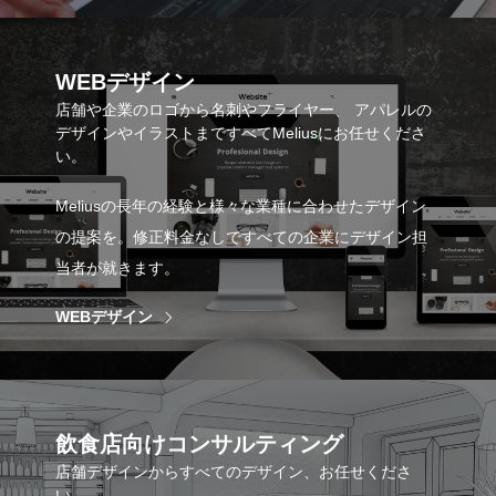
WEBデザイン
店舗や企業のロゴから名刺やフライヤー、 アパレルの
デザインやイラストまですべてMeliusにお任せくださ
い。
Meliusの長年の経験と様々な業種に合わせたデザイン
の提案を。修正料金なしですべての企業にデザイン担
当者が就きます。
WEBデザイン
飲食店向けコンサルティング
店舗デザインからすべてのデザイン、お任せくださ
い。