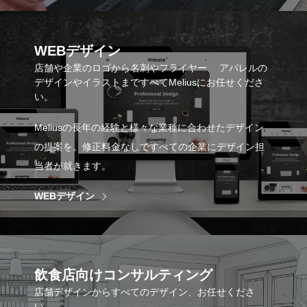
WEBデザイン
店舗や企業のロゴから名刺やフライヤー、 アパレルの
デザインやイラストまですべてMeliusにお任せくださ
い。
Meliusの長年の経験と様々な業種に合わせたデザイン
の提案を。修正料金なしですべての企業にデザイン担
当者が就きます。
WEBデザイン
飲食店向けコンサルティング
店舗デザインからすべてのデザイン、お任せくださ
い。