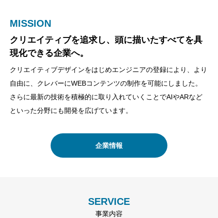
MISSION
VISION
VALUE
クリエイティブを追求し、頭に描いたすべてを具
”少し先の未来を手元に”をテーマに、Meliusは取
WEBコンテンツを低価格に。さらにクオリティを
現化できる企業へ。
り組んでいます。
あげて。
クリエイティブデザインをはじめエンジニアの登録により、より
もう少し先だと思っていた未来の技術やできなかったことを自分
他社にできない価格で。さらにコンテンツ内容を上げていけるよ
自由に、クレバーにWEBコンテンツの制作を可能にしました。
たちで作り出すことを我々はVISIONとしています。
う企業として努力をし続けます。
さらに最新の技術を積極的に取り入れていくことでAIやARなど
といった分野にも開発を広げています。
提携先企業
企業理念
企業情報
SERVICE
事業内容