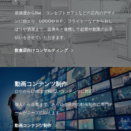
居酒屋からBar、コンセプトカフェなどの店内のデザイ
ンに始まり、LOGOやＨＰ、フライヤーなどからおし
ぼりや酒屋まで、提携先と連携して起業や創業のお手
伝いをさせていただきます。
飲食店向けコンサルティング
動画コンテンツ制作
ロケからLIVEまで幅広いコンテンツに対応
個人から企業まで。あらゆる分野の動画制作に専門チ
ームがニーズに応えます。
動画コンテンツ制作