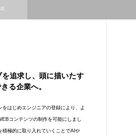
UE
ブを追求し、頭に描いたす
を手元に”をテーマに、
ツを低価格に。さらにク
できる企業へ。
り組んでいます。
げて。
ンをはじめエンジニアの登録により、よ
いた未来の技術やできなかったことを自
。さらにコンテンツ内容を上げていける
WEBコンテンツの制作を可能にしまし
我々はVISIONとしています。
し続けます。
を積極的に取り入れていくことでAIや