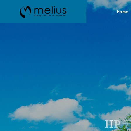
Home
Greeting
ごあいさつ
SERVICE
COMPANY
事業内容
企業情報
History
沿革
企業用シ
作
H
P
デ
make a Syst