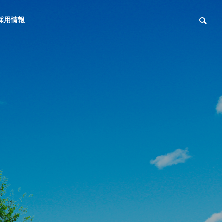
採用情報
Outline
会社概要
partner
向けコンサ
動画コンテンツ制
提携先企業
ング
作
ンからすべ
ツ
ま
で
ン、お任せ
ロケからLIVEまで幅広
いコンテンツに対応