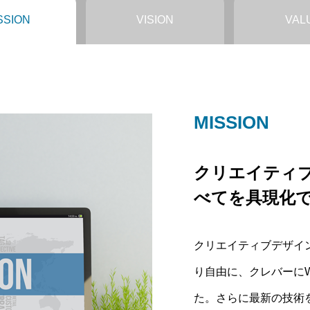
SSION
VISION
VAL
MISSION
VISION
VALUE
クリエイティ
”少し先の未来
WEBコンテン
べてを具現化
Meliusは取
オリティをあ
クリエイティブデザイ
もう少し先だと思って
他社にできない価格で
り自由に、クレバーに
分たちで作り出すことを
よう企業として努力を
た。さらに最新の技術