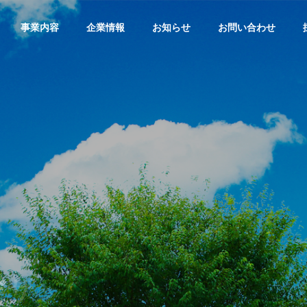
事業内容
企業情報
お知らせ
お問い合わせ
Corporate philosophy
企業理念
WEBデザイン
Access
飲食店
店舗や企業のロゴから
アクセス
ルティ
ステム制
名刺やフライヤー、 ア
パレルのデザインやイ
ラストまですべて
店舗デザイ
ザ
イ
ン
か
ら
動
画
コ
ン
テ
ン
Meliusにお任せくださ
てのデザイ
em
い。
ください。