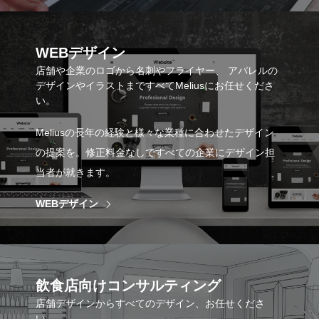
WEBデザイン
店舗や企業のロゴから名刺やフライヤー、 アパレルの
デザインやイラストまですべてMeliusにお任せくださ
い。
Meliusの長年の経験と様々な業種に合わせたデザイン
の提案を。修正料金なしですべての企業にデザイン担
当者が就きます。
WEBデザイン
飲食店向けコンサルティング
店舗デザインからすべてのデザイン、お任せくださ
い。