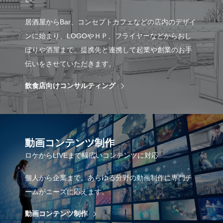
居酒屋からBar、コンセプトカフェなどの店内のデザイ
ンに始まり、LOGOやＨＰ、フライヤーなどからおし
ぼりや酒屋まで、提携先と連携して起業や創業のお手
伝いをさせていただきます。
飲食店向けコンサルティング
動画コンテンツ制作
ロケからLIVEまで幅広いコンテンツに対応
個人から企業まで。あらゆる分野の動画制作に専門チ
ームがニーズに応えます。
動画コンテンツ制作