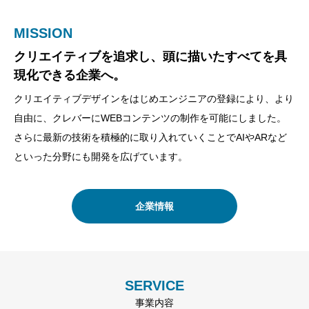
MISSION
VISION
VALUE
クリエイティブを追求し、頭に描いたすべてを具
”少し先の未来を手元に”をテーマに、Meliusは取
WEBコンテンツを低価格に。さらにクオリティを
現化できる企業へ。
り組んでいます。
あげて。
クリエイティブデザインをはじめエンジニアの登録により、より
もう少し先だと思っていた未来の技術やできなかったことを自分
他社にできない価格で。さらにコンテンツ内容を上げていけるよ
自由に、クレバーにWEBコンテンツの制作を可能にしました。
たちで作り出すことを我々はVISIONとしています。
う企業として努力をし続けます。
さらに最新の技術を積極的に取り入れていくことでAIやARなど
といった分野にも開発を広げています。
提携先企業
企業理念
企業情報
SERVICE
事業内容