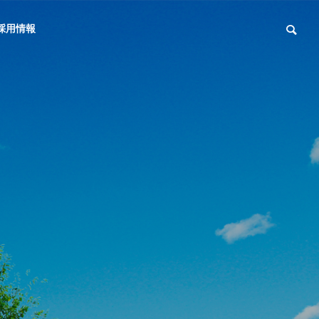
採用情報
Outline
会社概要
partner
向けコンサ
動画コンテンツ制
提携先企業
ング
作
ンからすべ
ツ
ま
で
ン、お任せ
ロケからLIVEまで幅広
いコンテンツに対応