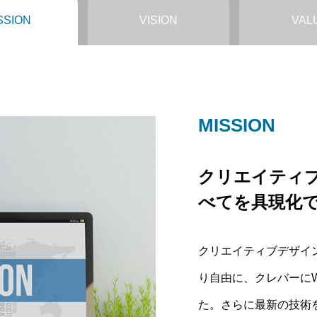
SSION
VISION
VAL
MISSION
VISION
VALUE
クリエイティ
”少し先の未来
WEBコンテン
べてを具現化
Meliusは取
オリティをあ
クリエイティブデザイ
もう少し先だと思って
他社にできない価格で
り自由に、クレバーに
分たちで作り出すことを
よう企業として努力を
た。さらに最新の技術