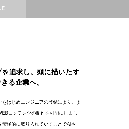
UE
ブを追求し、頭に描いたす
を手元に”をテーマに、
ツを低価格に。さらにク
できる企業へ。
り組んでいます。
げて。
ンをはじめエンジニアの登録により、よ
いた未来の技術やできなかったことを自
。さらにコンテンツ内容を上げていける
WEBコンテンツの制作を可能にしまし
我々はVISIONとしています。
し続けます。
を積極的に取り入れていくことでAIや