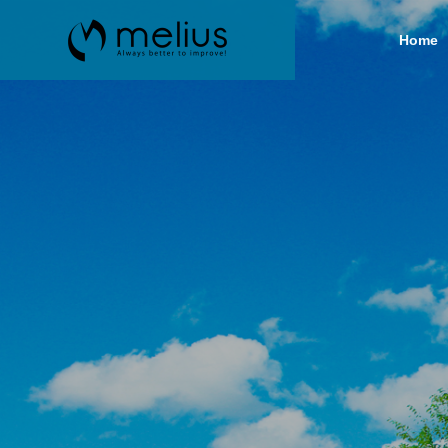
Home
Greeting
ごあいさつ
SERVICE
COMPANY
事業内容
企業情報
History
沿革
企業用シ
作
H
P
デ
make a Syst