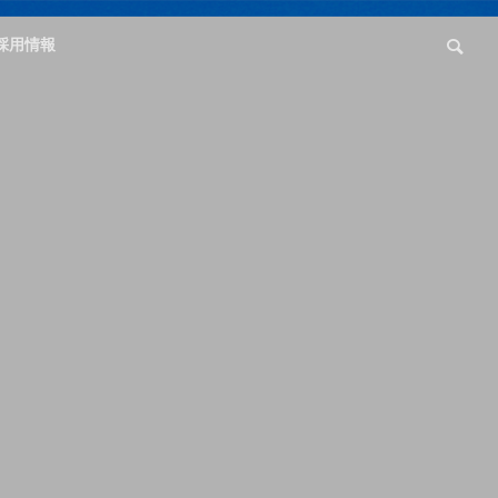
採用情報
Outline
会社概要
partner
向けコンサ
動画コンテンツ制
提携先企業
ング
作
ンからすべ
ツ
ま
で
ン、お任せ
ロケからLIVEまで幅広
いコンテンツに対応