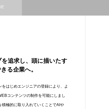
UE
ブを追求し、頭に描いたす
を手元に”をテーマに、
ツを低価格に。さらにク
できる企業へ。
り組んでいます。
げて。
ンをはじめエンジニアの登録により、よ
いた未来の技術やできなかったことを自
。さらにコンテンツ内容を上げていける
WEBコンテンツの制作を可能にしまし
我々はVISIONとしています。
し続けます。
を積極的に取り入れていくことでAIや