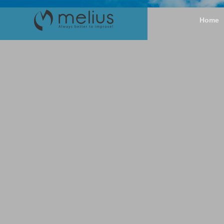
Home
Greeting
ごあいさつ
SERVICE
COMPANY
事業内容
企業情報
History
沿革
企業用シ
作
H
P
デ
make a Syst