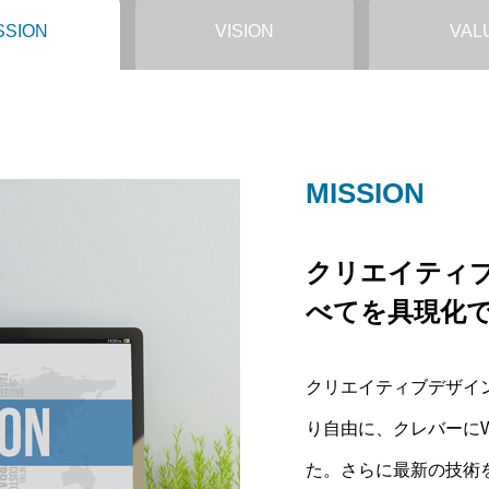
SSION
VISION
VAL
MISSION
VISION
VALUE
クリエイティ
”少し先の未来
WEBコンテン
べてを具現化
Meliusは取
オリティをあ
クリエイティブデザイ
もう少し先だと思って
他社にできない価格で
り自由に、クレバーに
分たちで作り出すことを
よう企業として努力を
た。さらに最新の技術