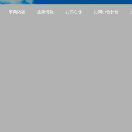
事業内容
企業情報
お知らせ
お問い合わせ
Corporate philosophy
企業理念
WEBデザイン
Access
飲食店
店舗や企業のロゴから
アクセス
ルティ
ステム制
名刺やフライヤー、 ア
パレルのデザインやイ
ラストまですべて
店舗デザイ
ザ
イ
ン
か
ら
動
画
コ
ン
テ
ン
Meliusにお任せくださ
てのデザイ
em
い。
ください。